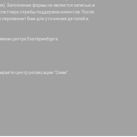
ля). Заполнение формы не является записью и
спетчера службы поддержки клиентов. После
 перезвонит Вам для уточнения деталей и
самом центре Екатеринбурга.
бираете центр релаксации "Сиам"