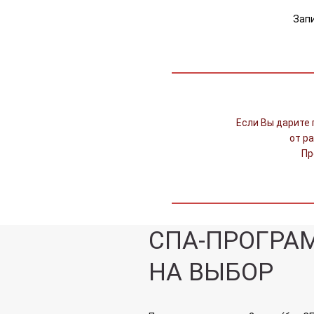
Запи
Если Вы дарите 
от р
Пр
СПА-ПРОГР
НА ВЫБОР