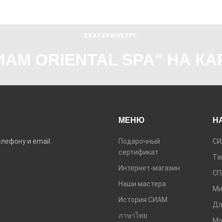
ЕКАТЕРИНБУРГ
ИАМ ORIENTAL SPA" НА КА
МЕНЮ
Н
лефону и email:
Подарочный
СИ
сертификат
Та
Интернет-магазин
СП
Наши мастера
Ми
История СИАМ
Дл
ภาษาไทย
Мо