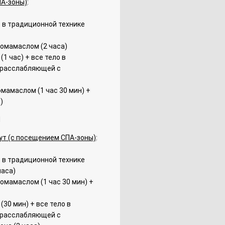
ПА-зоны)
:
о в традиционной технике
ромамаслом (2 часа)
(1 час) + все тело в
в расслабляющей с
омамаслом (1 час 30 мин) +
)
И
ут (с посещением СПА-зоны)
:
о в традиционной технике
часа)
ромамаслом (1 час 30 мин) +
(30 мин) + все тело в
в расслабляющей с