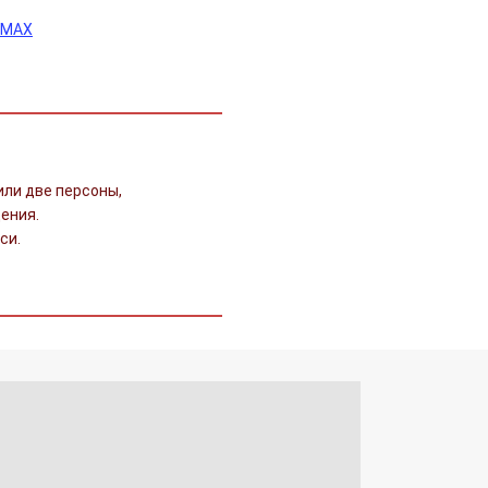
 MAX
или две персоны,
ения.
си.