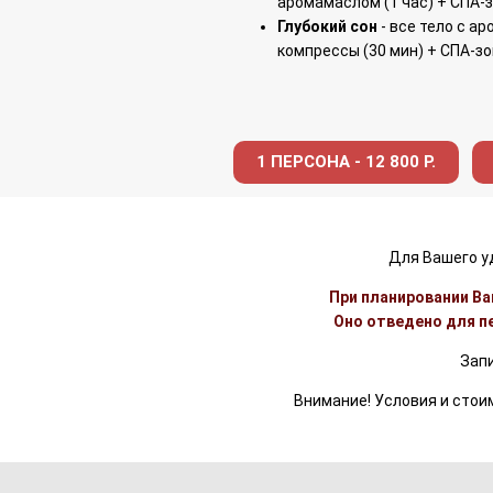
аромамаслом (1 час) + СПА-з
Глубокий сон
- все тело с а
компрессы (30 мин) + СПА-зо
1 ПЕРСОНА - 12 800 Р.
Для Вашего уд
При планировании Ва
Оно отведено для пе
Запи
Внимание! Условия и стоим