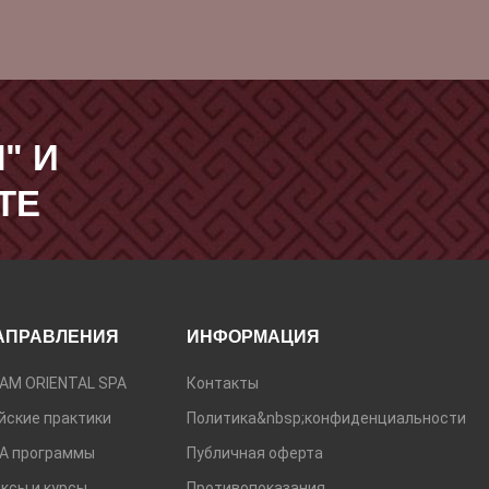
" И
ТЕ
АПРАВЛЕНИЯ
ИНФОРМАЦИЯ
АМ ORIENTAL SPA
Контакты
йские практики
Политика&nbsp;конфиденциальности
А программы
Публичная оферта
ксы и курсы
Противопоказания