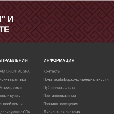
" И
ТЕ
АПРАВЛЕНИЯ
ИНФОРМАЦИЯ
АМ ORIENTAL SPA
Контакты
йские практики
Политика&nbsp;конфиденциальности
А программы
Публичная оферта
ксы и курсы
Противопоказания
я всей семьи
Правила посещения
делирующие СПА
Дисконтная система