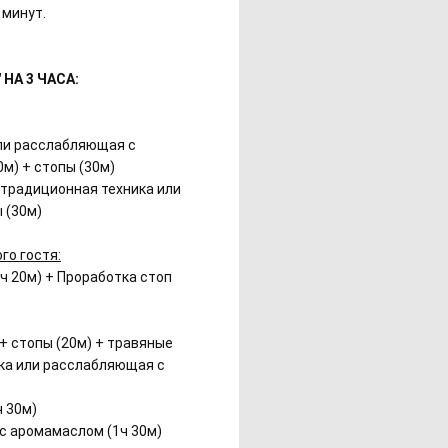
 минут.
НА 3 ЧАСА:
или расслабляющая с
м) + стопы (30м)
о традиционная техника или
 (30м)
го гостя:
ч 20м) + Проработка стоп
 + стопы (20м) + травяные
ика или расслабляющая с
ч 30м)
о с аромамаслом (1ч 30м)