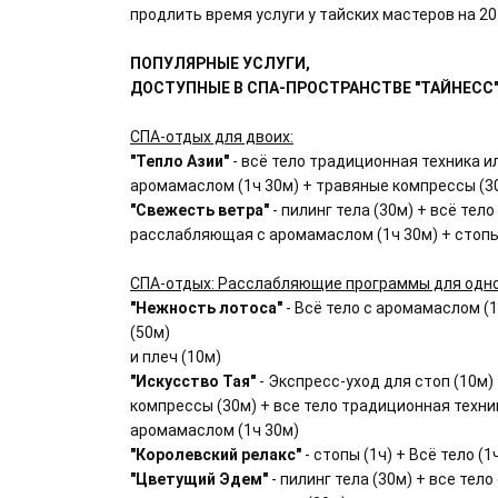
продлить время услуги у тайских мастеров на 20
ПОПУЛЯРНЫЕ УСЛУГИ,
ДОСТУПНЫЕ В СПА-ПРОСТРАНСТВЕ "ТАЙНЕСС" 
СПА-отдых для двоих:
"Тепло Азии"
- всё тело традиционная техника 
аромамаслом (1ч 30м) + травяные компрессы (30
"Свежесть ветра"
- пилинг тела (30м) + всё тел
расслабляющая с аромамаслом (1ч 30м) + стопы
СПА-отдых: Расслабляющие программы для одно
"Нежность лотоса"
- Всё тело с аромамаслом (1
(50м)
и плеч (10м)
"Искусство Тая"
- Экспресс-уход для стоп (10м)
компрессы (30м) + все тело традиционная техн
аромамаслом (1ч 30м)
"Королевский релакс"
- стопы (1ч) + Всё тело (1
"Цветущий Эдем"
- пилинг тела (30м) + все тел