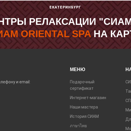
ЕКАТЕРИНБУРГ
НТРЫ РЕЛАКСАЦИИ "СИАМ
ИАМ ORIENTAL SPA
НА КАР
МЕНЮ
Н
лефону и email:
Подарочный
СИ
сертификат
Та
Интернет-магазин
СП
Наши мастера
Ми
История СИАМ
Дл
ภาษาไทย
Мо