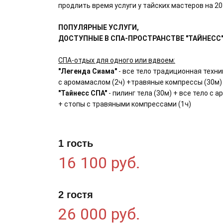
продлить время услуги у тайских мастеров на 20
ПОПУЛЯРНЫЕ УСЛУГИ,
ДОСТУПНЫЕ В СПА-ПРОСТРАНСТВЕ "ТАЙНЕСС" 
СПА-отдых для одного или вдвоем:
"Легенда Сиама"
- все тело традиционная техн
с аромамаслом (2ч) +травяные компрессы (30м) 
"Тайнесс СПА"
- пилинг тела (30м) + все тело с 
+ стопы с травяными компрессами (1ч)
1 гость
16 100 руб.
2 гостя
26 000 руб.