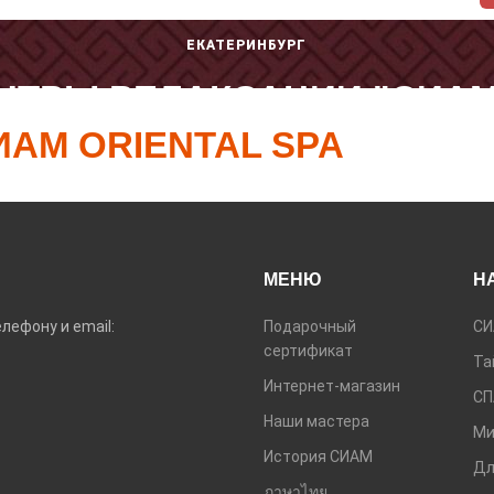
ЕКАТЕРИНБУРГ
НТРЫ РЕЛАКСАЦИИ "СИАМ
ИАМ ORIENTAL SPA
НА КАР
МЕНЮ
Н
лефону и email:
Подарочный
СИ
сертификат
Та
Интернет-магазин
СП
Наши мастера
Ми
История СИАМ
Дл
ภาษาไทย