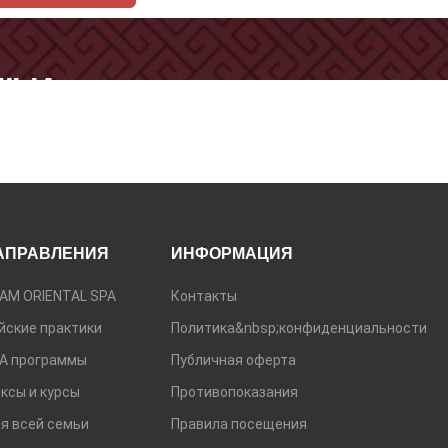
" И
ТЕ
АПРАВЛЕНИЯ
ИНФОРМАЦИЯ
АМ ORIENTAL SPA
Контакты
йские практики
Политика&nbsp;конфиденциальности
А программы
Публичная оферта
ксы и курсы
Противопоказания
я всей семьи
Правила посещения