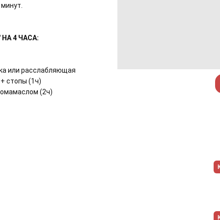
 минут.
НА 4 ЧАСА:
ика или расслабляющая
+ стопы (1ч)
аромамаслом (2ч)